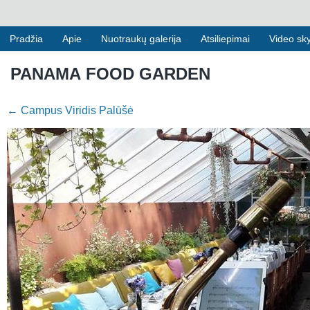
Pradžia
Apie
Nuotraukų galerija
Atsiliepimai
Video sky
PANAMA FOOD GARDEN
←
Campus Viridis Palūšė