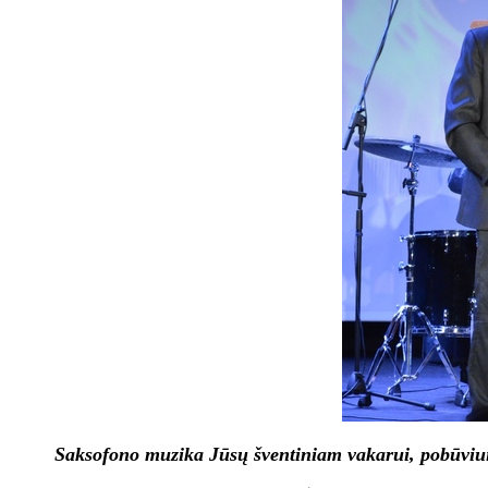
Saksofono muzika Jūsų šventiniam vakarui, pobūviui, f