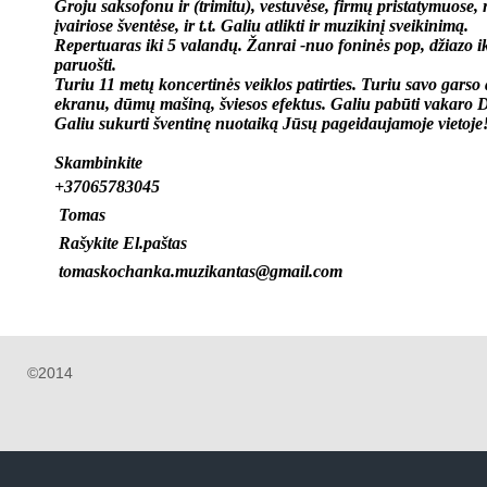
Groju saksofonu ir (trimitu), vestuvėse, firmų pristatymuose,
įvairiose šventėse, ir t.t.
Galiu atlikti ir muzikinį sveikinimą.
Repertuaras iki 5 valandų. Žanrai -nuo foninės pop, džiazo iki
paruošti.
Turiu 11 metų koncertinės veiklos patirties. Turiu savo garso a
ekranu, dūmų mašiną, šviesos efektus. Galiu pabūti vakaro 
Galiu sukurti šventinę nuotaiką Jūsų pageidaujamoje vietoje
Skambinkite
+37065783045
Tomas
Rašykite El.paštas
tomaskochanka.muzikantas@gmail.com
©2014