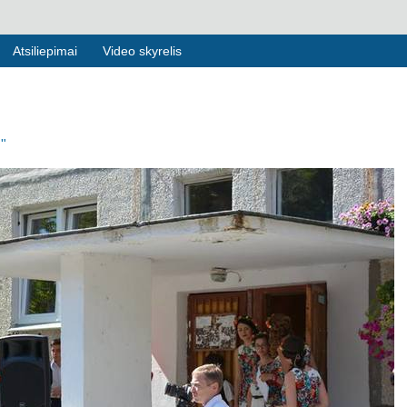
Atsiliepimai
Video skyrelis
"