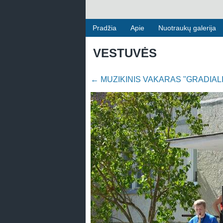
Pradžia
Apie
Nuotraukų galerija
VESTUVĖS
←
MUZIKINIS VAKARAS "GRADIALI