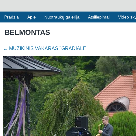
Pradžia
Apie
Nuotraukų galerija
Atsiliepimai
Video sky
BELMONTAS
←
MUZIKINIS VAKARAS "GRADIALI"