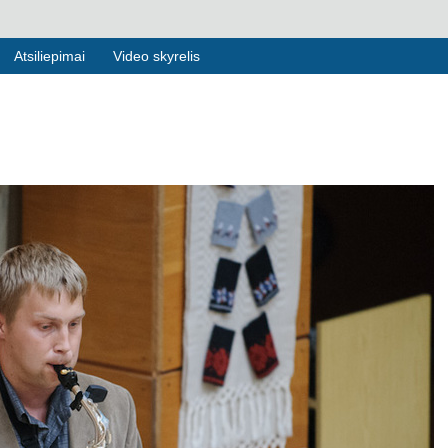
Atsiliepimai
Video skyrelis