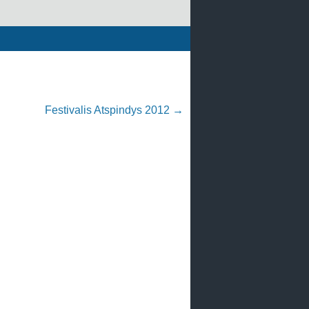
Festivalis Atspindys 2012
→