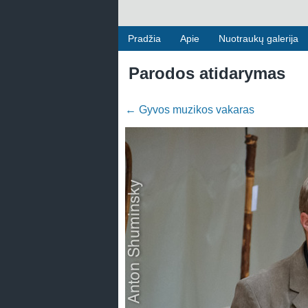
Pradžia
Apie
Nuotraukų galerija
Parodos atidarymas
←
Gyvos muzikos vakaras